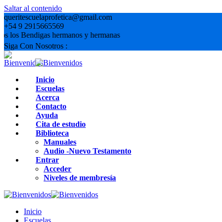
Saltar al contenido
queritescuelaprofetica@gmail.com
+54 9 2915665569
 los Bendigas hermanos y hermanas
Siga Con Nosotros :
Inicio
Escuelas
Acerca
Contacto
Ayuda
Cita de estudio
Biblioteca
Manuales
Audio -Nuevo Testamento
Entrar
Acceder
Niveles de membresía
Inicio
Escuelas