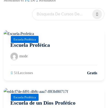
Mostrando el
1-2
De
2
Resultados
stamento
esía
Escuela Profética
Escuela Profética
mode
Gratis
51Lecciones
Escuela Profética
Escuela de un Dios Profético