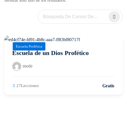
Mostrar sólo uno de los resultados.
stamento
esía
Escuela Profética
Escuela de un Dios Profético
mode
Gratis
27Lecciones