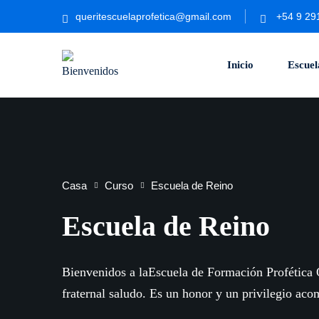
Saltar
queritescuelaprofetica@gmail.com
+54 9 29
al
contenido
Inicio
Escuel
Casa
Curso
Escuela de Reino
Escuela de Reino
Bienvenidos a laEscuela de Formación Profética
fraternal saludo. Es un honor y un privilegio a